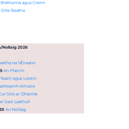
, Bláthanna agus Crainn
2
Slite Beatha
/Nollaig 2026
aetha na hÉireann
15
An Fheirm
Teach agus Lóistín
aitheamh Aimsire
ur Síos ar Dhaoine
An Saol Laethúil
20
An Nollaig