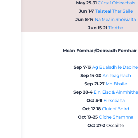
May 25-31
Cúrsaí Oideachais
Jun 1-7
Taisteal Thar Sáile
Jun 8-14
Na Meáin Shóisialta
Jun 15-21
Tíortha
Meán Fómhair/Deireadh Fómhair
Sep 7-13
Ag Bualadh le Daoine
Sep 14-20
An Teaghlach
Sep 21-27
Mo Bhaile
Sep 28-4
Éin, Éisc & Ainmhith
Oct 5-11
Finscéalta
Oct 12-18
Cluichí Boird
Oct 19-25
Oíche Shamhna
Oct 27-2
Oscailte