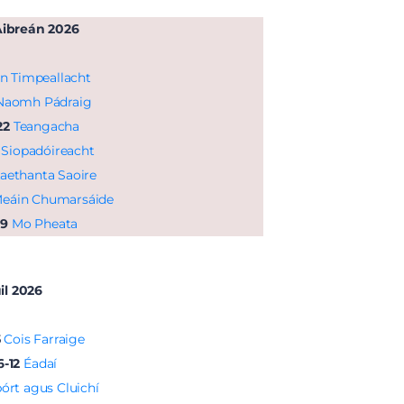
Aibreán 2026
n Timpeallacht
Naomh Pádraig
22
Teangacha
Siopadóireacht
aethanta Saoire
eáin Chumarsáide
19
Mo Pheata
úil 2026
5
Cois Farraige
6-12
Éadaí
órt agus Cluichí