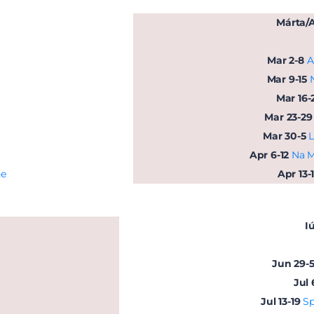
Márta/
Mar 2-8
A
Mar 9-15
Mar 16-
Mar 23-29
Mar 30-5
L
Apr 6-12
Na M
he
Apr 13-
I
Jun 29-
Jul 
Jul 13-19
Sp