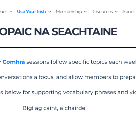
earn
Use Your Irish
Membership
Resources
About
OPAIC NA SEACHTAINE
y
Comhrá
sessions follow specific topics each wee
onversations a focus, and allow members to prepa
cs below for supporting vocabulary phrases and vi
Bígí ag caint, a chairde!