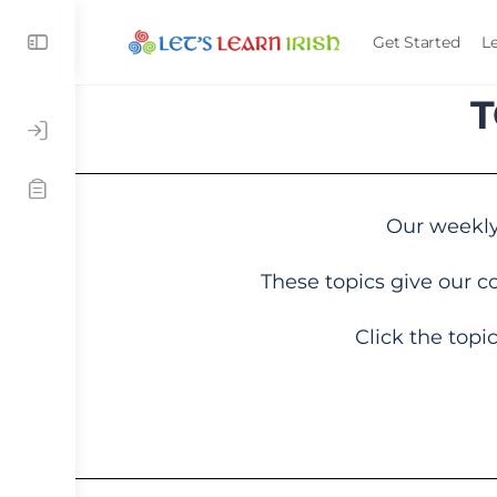
Get Started
L
T
Our weekl
These topics give our c
Click the topi