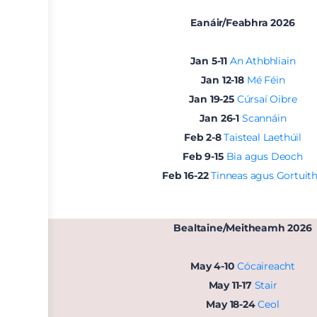
Eanáir/Feabhra 2026
Jan 5-11
An Athbhliain
Jan 12-18
Mé Féin
Jan 19-25
Cúrsaí Oibre
Jan 26-1
Scannáin
Feb 2-8
Taisteal Laethúil
Feb 9-15
Bia agus Deoch
Feb 16-22
Tinneas agus Gortuit
Bealtaine/Meitheamh 2026
May 4-10
Cócaireacht
May 11-17
Stair
May 18-24
Ceol