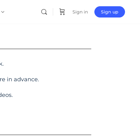
Sign in
Sign up
k.
re in advance.
deos.